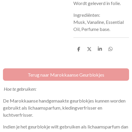
Wordt geleverd in folie.
Ingrediënten:
Musk, Vanaline, Essential
Oil, Perfume base.
D
D
S
D
e
e
h
e
l
e
a
l
e
l
r
e
n
e
n
Terug naar Marokkaanse Geurblokjes
Hoe te gebruiken:
De Marokkaanse handgemaakte geurblokjes kunnen worden
gebruikt als lichaamsparfum, kledingverfrisser en
luchtverfrisser.
Indien je het geurblokje wilt gebruiken als lichaamsparfum dan