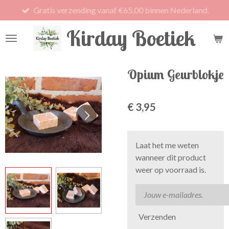
Gratis verzending vanaf €65,00 binnen Nederland.
Ga
direct
Kirday Boetiek
naar
de
hoofdinhoud
Opium Geurblokje
€ 3,95
Laat het me weten
wanneer dit product
weer op voorraad is.
Verzenden