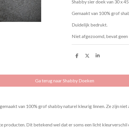
Shabby sier doek van 30 x 45
Gemaakt van 100% grof shabby
Duidelijk bedrukt.
Niet afgezoomd, bevat geen 
D
D
S
e
e
h
l
e
a
e
l
r
n
e
Ga terug naar Shabby Doeken
gemaakt van 100% grof shabby naturel kleurig linnen. Ze zijn niet
roducten. Dit betekend wel dat er soms een licht kleurverschil of