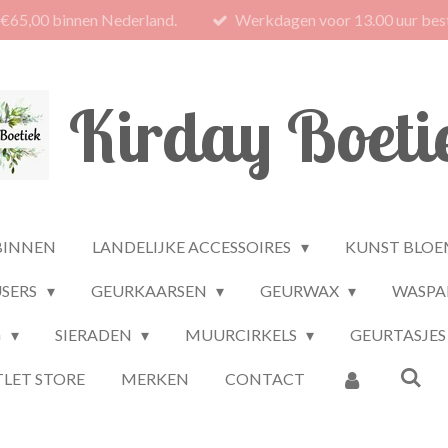
 €65,00 binnen Nederland.
Werkdagen voor 13.00 uur best
Kirday Boeti
BINNEN
LANDELIJKE ACCESSOIRES
KUNST BLOE
USERS
GEURKAARSEN
GEURWAX
WASPA
G
SIERADEN
MUURCIRKELS
GEURTASJES
LET STORE
MERKEN
CONTACT