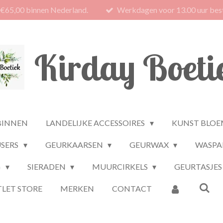
 €65,00 binnen Nederland.
Werkdagen voor 13.00 uur best
Kirday Boeti
BINNEN
LANDELIJKE ACCESSOIRES
KUNST BLOE
USERS
GEURKAARSEN
GEURWAX
WASPA
G
SIERADEN
MUURCIRKELS
GEURTASJES
LET STORE
MERKEN
CONTACT