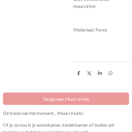
muurcirkel.
Materiaal: Forex
D
D
S
D
e
e
h
e
l
e
a
l
e
l
r
e
n
e
n
Terug naar Muurcirkels
Dé trend van het moment... Muurcirkels!
Of je ze nou in je woonkamer, kinderkamer of buiten wil
hangen, we hebben voor iedereen wel wat!