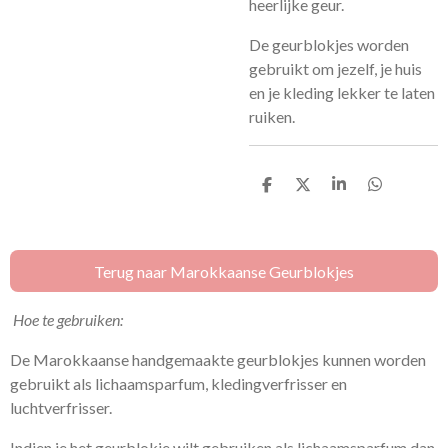
heerlijke geur.
De geurblokjes worden
gebruikt om jezelf, je huis
en je kleding lekker te laten
ruiken.
D
D
S
D
e
e
h
e
l
e
a
l
e
l
r
e
n
e
n
Terug naar Marokkaanse Geurblokjes
Hoe te gebruiken:
De Marokkaanse handgemaakte geurblokjes kunnen worden
gebruikt als lichaamsparfum, kledingverfrisser en
luchtverfrisser.
Indien je het geurblokje wilt gebruiken als lichaamsparfum dan