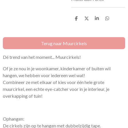
D
D
S
D
e
e
h
e
l
e
a
l
e
l
r
e
n
e
n
Terug naar Muurcirkels
Dé trend van het moment... Muurcirkels!
Of je ze nou in je woonkamer, kinderkamer of buiten wil
hangen, we hebben voor iedereen wel wat!
Combineer ze met elkaar of kies voor één hele grote
muurcirkel, een echte eye-catcher voor in je interieur, je
overkapping of tuin!
Ophangen:
De cirkels zijn op te hangen met dubbelzijdig tape.