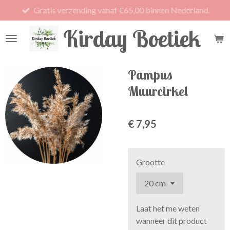
Gratis verzending vanaf €65,00 binnen Nederland.
Ga
direct
Kirday Boetiek
naar
de
hoofdinhoud
Pampus
Muurcirkel
€ 7,95
Grootte
Laat het me weten
wanneer dit product