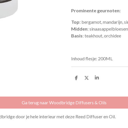
Prominente geurnoten:
Top
: bergamot, mandarijn, si
Midden
: sinaasappelbloesem,
Basis
: teakhout, orchidee
Inhoud flesje: 200ML
D
D
S
e
e
h
l
e
a
e
l
r
n
e
Ga terug naar Woodbridge Diffusers & Oils
bridge door je hele interieur met deze Reed Diffuser en Oil.