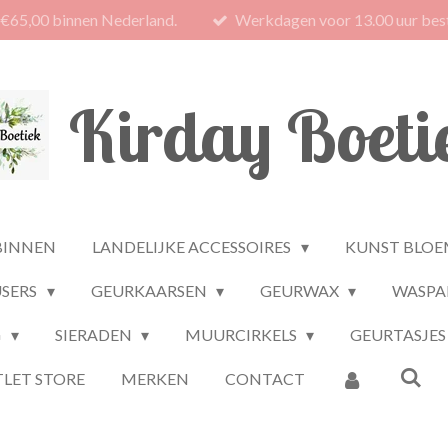
 €65,00 binnen Nederland.
Werkdagen voor 13.00 uur best
Kirday Boeti
BINNEN
LANDELIJKE ACCESSOIRES
KUNST BLOE
USERS
GEURKAARSEN
GEURWAX
WASPA
G
SIERADEN
MUURCIRKELS
GEURTASJES
LET STORE
MERKEN
CONTACT