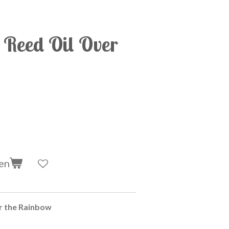
Reed Oil Over
en
r the Rainbow