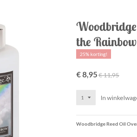
Woodbridge 
the Rainbow
25% korting!
€ 8,95
€ 11,95
In winkelwag
Woodbridge Reed Oil Ove