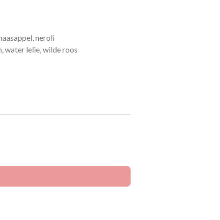
naasappel, neroli
 water lelie, wilde roos