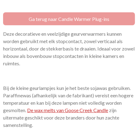
l
e
a
l
e
l
r
e
n
e
n
Ga terug naar Candle Warmer Plug-ins
Deze decoratieve en veelzijdige geurverwarmers kunnen
worden gebruikt met elk stopcontact, zowel verticaal als
horizontaal, door de stekkerbasis te draaien. Ideaal voor zowel
inbouw als bovenbouw stopcontacten in kleine kamers en
ruimtes.
Bij de kleine geurlampjes kun je het beste sojawas gebruiken.
Paraffinewas (afhankelijk van de fabrikant) vereist een hogere
temperatuur en kan bij deze lampen niet volledig worden
gesmolten.
De wax melts van Goose Creek Candle
zijn
uitermate geschikt voor deze branders door hun zachte
samenstelling.