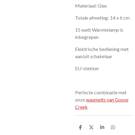
Materiaal: Glas
Totale afmeting: 14 x 6 cm
15 watt Warmtelamp is
inbegrepen
Elektrische bediening met
aan/uit schakelaar
EU-stekker
Perfecte combinatie met
onze
waxmelts van Goose
Creek
D
D
S
D
e
e
h
e