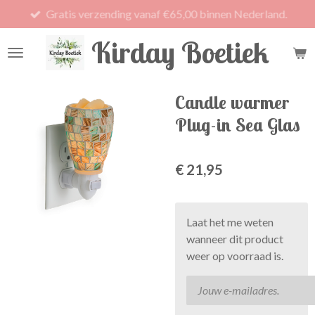
Gratis verzending vanaf €65,00 binnen Nederland.
Ga
direct
Kirday Boetiek
naar
de
hoofdinhoud
Candle warmer
Plug-in Sea Glas
€ 21,95
Laat het me weten
wanneer dit product
weer op voorraad is.