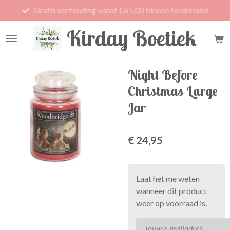
Gratis verzending vanaf €65,00 binnen Nederland.
Ga
direct
Kirday Boetiek
naar
de
hoofdinhoud
Night Before
Christmas Large
Jar
€ 24,95
Laat het me weten
wanneer dit product
weer op voorraad is.