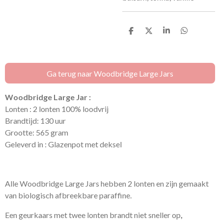
D
D
S
D
e
e
h
e
l
e
a
l
e
l
r
e
n
e
n
Ga terug naar Woodbridge Large Jars
Woodbridge Large Jar :
Lonten : 2 lonten 100% loodvrij
Brandtijd: 130 uur
Grootte: 565 gram
Geleverd in : Glazenpot met deksel
Alle Woodbridge Large Jars hebben 2 lonten en zijn gemaakt
van biologisch afbreekbare paraffine.
Een geurkaars met twee lonten brandt niet sneller op
,