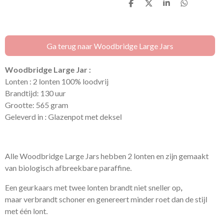
D
D
S
D
e
e
h
e
l
e
a
l
e
l
r
e
n
e
n
Ga terug naar Woodbridge Large Jars
Woodbridge Large Jar :
Lonten : 2 lonten 100% loodvrij
Brandtijd: 130 uur
Grootte: 565 gram
Geleverd in : Glazenpot met deksel
Alle Woodbridge Large Jars hebben 2 lonten en zijn gemaakt
van biologisch afbreekbare paraffine.
Een geurkaars met twee lonten brandt niet sneller op
,
maar verbrandt schoner en genereert minder roet dan de stijl
met één lont.