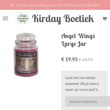
Gratis verzending vanaf €65,00 binnen Nederland.
Ga
direct
Kirday Boetiek
naar
de
hoofdinhoud
Angel Wings
Large Jar
€ 19,95
€ 24,95
Laat het me weten
wanneer dit product
weer op voorraad is.