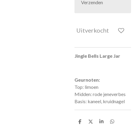
Verzenden
Uitverkocht
Jingle Bells Large Jar
Geurnoten:
Top: limoen
Midden: rode jeneverbes
Basis: kaneel, kruidnagel
D
D
S
D
e
e
h
e
l
e
a
l