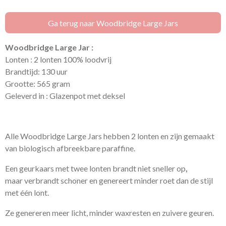
e
l
r
e
n
e
n
Ga terug naar Woodbridge Large Jars
Woodbridge Large Jar :
Lonten : 2 lonten 100% loodvrij
Brandtijd: 130 uur
Grootte: 565 gram
Geleverd in : Glazenpot met deksel
Alle Woodbridge Large Jars hebben 2 lonten en zijn gemaakt
van biologisch afbreekbare paraffine.
Een geurkaars met twee lonten brandt niet sneller op
,
maar verbrandt schoner en genereert minder roet dan de stijl
met één lont.
Ze genereren meer licht, minder waxresten en zuivere geuren.