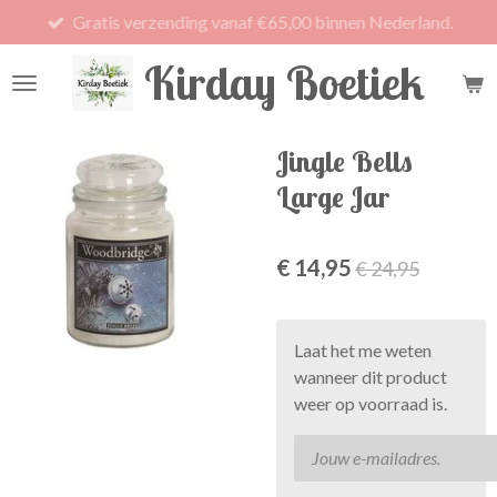
Gratis verzending vanaf €65,00 binnen Nederland.
Ga
direct
Kirday Boetiek
naar
de
hoofdinhoud
Jingle Bells
Large Jar
€ 14,95
€ 24,95
Laat het me weten
wanneer dit product
weer op voorraad is.