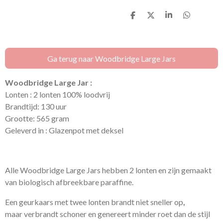
D
D
S
D
e
e
h
e
l
e
a
l
e
l
r
e
n
e
n
Ga terug naar Woodbridge Large Jars
Woodbridge Large Jar :
Lonten : 2 lonten 100% loodvrij
Brandtijd: 130 uur
Grootte: 565 gram
Geleverd in : Glazenpot met deksel
Alle Woodbridge Large Jars hebben 2 lonten en zijn gemaakt
van biologisch afbreekbare paraffine.
Een geurkaars met twee lonten brandt niet sneller op
,
maar verbrandt schoner en genereert minder roet dan de stijl