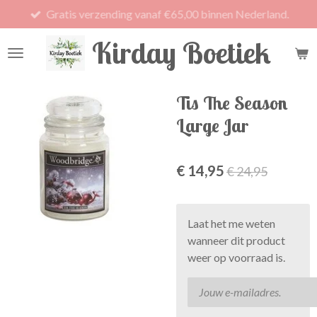
Gratis verzending vanaf €65,00 binnen Nederland.
Ga
direct
Kirday Boetiek
naar
de
hoofdinhoud
Tis The Season
Large Jar
€ 14,95
€ 24,95
Laat het me weten
wanneer dit product
weer op voorraad is.