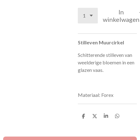
In
winkelwagen
Stilleven Muurcirkel
Schitterende stilleven van
weelderige bloemen in een
glazen vaas.
Materiaal: Forex
D
D
S
D
e
e
h
e
l
e
a
l
e
l
r
e
n
e
n