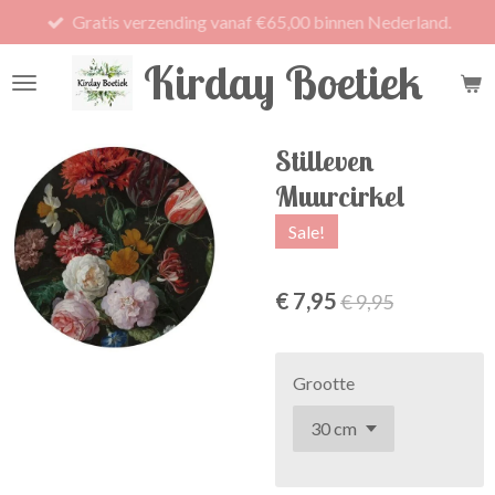
Gratis verzending vanaf €65,00 binnen Nederland.
Ga
direct
Kirday Boetiek
naar
de
hoofdinhoud
Stilleven
Muurcirkel
Sale!
€ 7,95
€ 9,95
Grootte