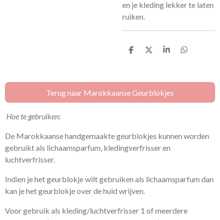
en je kleding lekker te laten
ruiken.
D
D
S
D
e
e
h
e
l
e
a
l
e
l
r
e
n
e
n
Terug naar Marokkaanse Geurblokjes
Hoe te gebruiken:
De Marokkaanse handgemaakte geurblokjes kunnen worden
gebruikt als lichaamsparfum, kledingverfrisser en
luchtverfrisser.
Indien je het geurblokje wilt gebruiken als lichaamsparfum dan
kan je het geurblokje over de huid wrijven.
Voor gebruik als kleding/luchtverfrisser 1 of meerdere