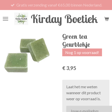
Gratis verzending vanaf €65,00 binnen Nederland.
Ga
direct
Kirday Boetiek
naar
de
hoofdinhoud
Green tea
Geurblokje
Nog 1 op voorraad!
€ 3,95
Laat het me weten
wanneer dit product
weer op voorraad is.