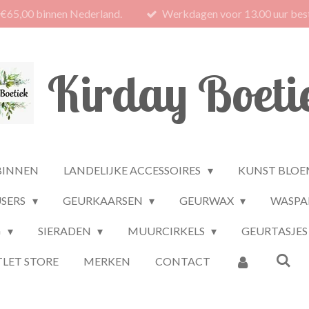
 €65,00 binnen Nederland.
Werkdagen voor 13.00 uur best
Kirday Boeti
BINNEN
LANDELIJKE ACCESSOIRES
KUNST BLOE
USERS
GEURKAARSEN
GEURWAX
WASPA
G
SIERADEN
MUURCIRKELS
GEURTASJES
LET STORE
MERKEN
CONTACT