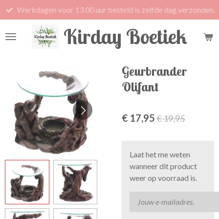
Werkdagen voor 13.00 uur besteld is zelfde dag verzonden.
Ga
direct
Kirday Boetiek
naar
de
hoofdinhoud
Geurbrander
Olifant
€ 17,95
€ 19,95
Laat het me weten
wanneer dit product
weer op voorraad is.