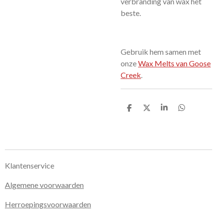
verbranding van wax het
beste.
Gebruik hem samen met
onze
Wax Melts van Goose
Creek
.
D
D
S
D
e
e
h
e
l
e
a
l
e
l
r
e
n
e
n
Klantenservice
Algemene voorwaarden
Herroepingsvoorwaarden