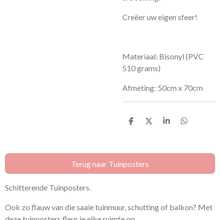
Creëer uw eigen sfeer!
Materiaal:
Bisonyl
(
PVC
510 grams
)
Afmeting: 50cm x 70cm
D
D
S
D
e
e
h
e
l
e
a
l
e
l
r
e
n
e
n
Terug naar Tuinposters
Schitterende Tuinposters.
Ook zo flauw van die saaie tuinmuur, schutting of balkon? Met
deze tuinposters fleur je elke ruimte op.