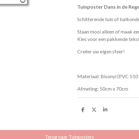
Tuinposter Dans in de Reg
Schitterende tuin of balkond
Staan mooi alleen of maak ee
Kies voor een pakkende tekst
Creëer uw eigen sfeer!
Materiaal:
Bisonyl
(
PVC 510
Afmeting: 50cm x 70cm
D
D
S
e
e
h
l
e
a
e
l
r
n
e
Terug naar Tuinposters