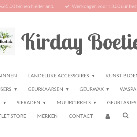
 €65,00 binnen Nederland.
Werkdagen voor 13.00 uur best
Kirday Boeti
BINNEN
LANDELIJKE ACCESSOIRES
KUNST BLOE
USERS
GEURKAARSEN
GEURWAX
WASPA
G
SIERADEN
MUURCIRKELS
GEURTASJES
LET STORE
MERKEN
CONTACT