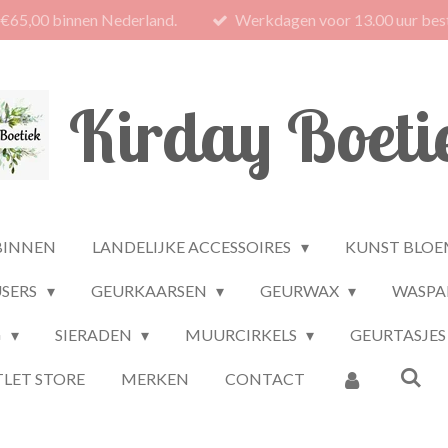
 €65,00 binnen Nederland.
Werkdagen voor 13.00 uur best
Kirday Boeti
BINNEN
LANDELIJKE ACCESSOIRES
KUNST BLOE
USERS
GEURKAARSEN
GEURWAX
WASPA
G
SIERADEN
MUURCIRKELS
GEURTASJES
LET STORE
MERKEN
CONTACT