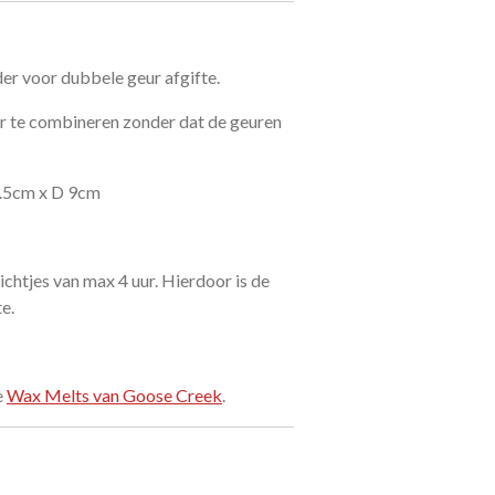
er voor dubbele geur afgifte.
r te combineren zonder dat de geuren
.5cm x D 9cm
chtjes van max 4 uur. Hierdoor is de
e.
e
Wax Melts van Goose Creek
.