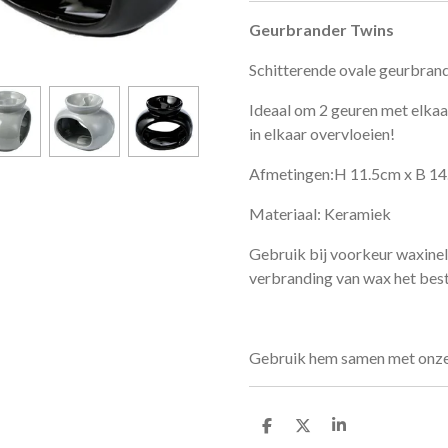
Geurbrander Twins
Schitterende ovale geurbrand
Ideaal om 2 geuren met elkaa
in elkaar overvloeien!
Afmetingen:H 11.5cm x B 14
Materiaal: Keramiek
Gebruik bij voorkeur waxineli
verbranding van wax het best
Gebruik hem samen met onz
D
D
S
e
e
h