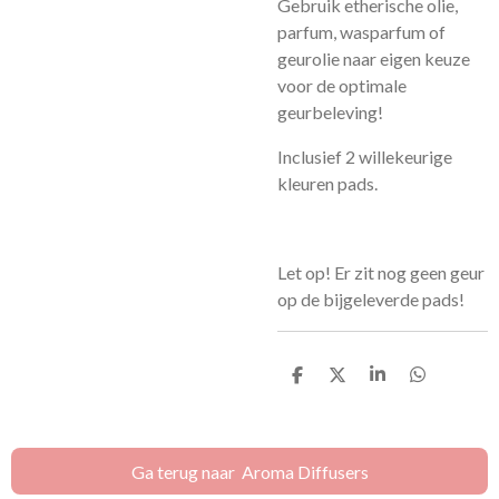
Gebruik etherische olie,
parfum, wasparfum of
geurolie naar eigen keuze
voor de optimale
geurbeleving!
Inclusief 2 willekeurige
kleuren pads.
Let op! Er zit nog geen geur
op de bijgeleverde pads!
D
D
S
D
e
e
h
e
l
e
a
l
e
l
r
e
n
e
n
Ga terug naar Aroma Diffusers