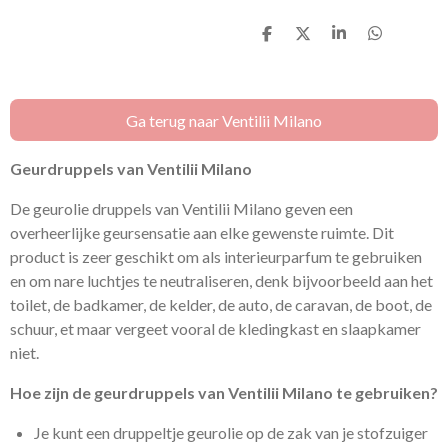
D
D
S
D
e
e
h
e
l
e
a
l
e
l
r
e
n
e
n
Ga terug naar Ventilii Milano
Geurdruppels van Ventilii Milano
De geurolie druppels van Ventilii Milano geven een
overheerlijke geursensatie aan elke gewenste ruimte. Dit
product is zeer geschikt om als interieurparfum te gebruiken
en om nare luchtjes te neutraliseren, denk bijvoorbeeld aan het
toilet, de badkamer, de kelder, de auto, de caravan, de boot, de
schuur, et maar vergeet vooral de kledingkast en slaapkamer
niet.
Hoe zijn de geurdruppels van Ventilii Milano te gebruiken?
Je kunt een druppeltje geurolie op de zak van je stofzuiger