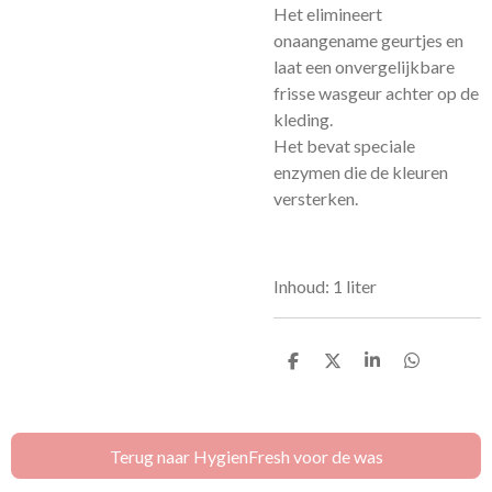
Het elimineert
onaangename geurtjes en
laat een onvergelijkbare
frisse wasgeur achter op de
kleding.
Het bevat speciale
enzymen die de kleuren
versterken.
Inhoud: 1 liter
D
D
S
D
e
e
h
e
l
e
a
l
e
l
r
e
n
e
n
Terug naar HygienFresh voor de was