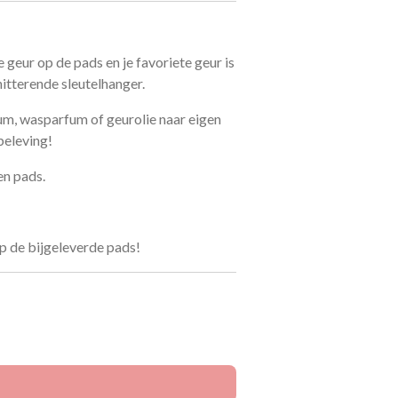
e geur op de pads en je favoriete geur is
hitterende sleutelhanger.
fum, wasparfum of geurolie naar eigen
beleving!
en pads.
op de bijgeleverde pads!