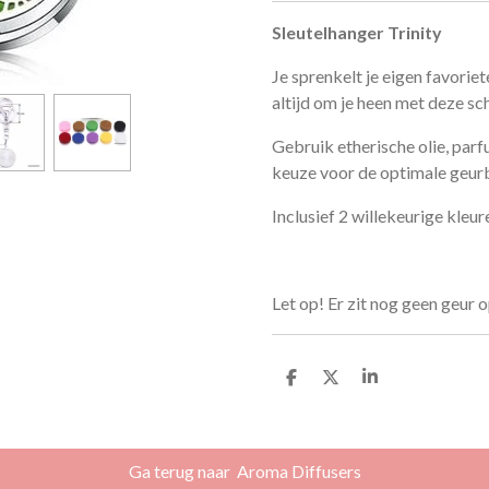
Sleutelhanger Trinity
Je sprenkelt je eigen favoriet
altijd om je heen met deze sc
Gebruik etherische olie, par
keuze voor de optimale geur
Inclusief 2 willekeurige kleur
Let op! Er zit nog geen geur 
D
D
S
e
e
h
l
e
a
e
l
r
n
e
Ga terug naar Aroma Diffusers