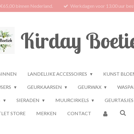
 €65,00 binnen Nederland.
Werkdagen voor 13.00 uur best
Kirday Boeti
BINNEN
LANDELIJKE ACCESSOIRES
KUNST BLOE
USERS
GEURKAARSEN
GEURWAX
WASPA
G
SIERADEN
MUURCIRKELS
GEURTASJES
LET STORE
MERKEN
CONTACT