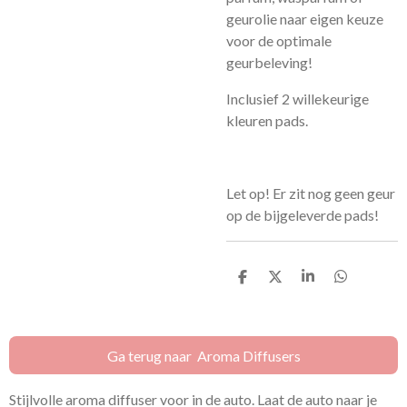
geurolie naar eigen keuze
voor de optimale
geurbeleving!
Inclusief 2 willekeurige
kleuren pads.
Let op! Er zit nog geen geur
op de bijgeleverde pads!
D
D
S
D
e
e
h
e
l
e
a
l
e
l
r
e
n
e
n
Ga terug naar Aroma Diffusers
Stijlvolle aroma diffuser voor in de auto. Laat de auto naar je