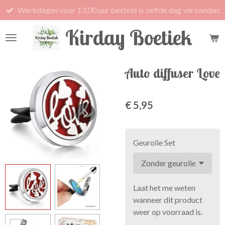
Werkdagen voor 13.00 uur besteld is zelfde dag verzonden.
Ga
direct
Kirday Boetiek
naar
de
hoofdinhoud
Auto diffuser Love
€ 5,95
Geurolie Set
Laat het me weten
wanneer dit product
weer op voorraad is.