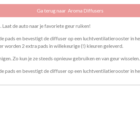
e
l
r
n
e
Ga terug naar Aroma Diffusers
. Laat de auto naar je favoriete geur ruiken!
de pads en bevestigt de diffuser op een luchtventilatierooster in h
er worden 2 extra pads in willekeurige (!) kleuren geleverd.
nigen. Zo kun je ze steeds opnieuw gebruiken en van geur wisselen.
 de pads en bevestigt de diffuser op een luchtventilatierooster in h