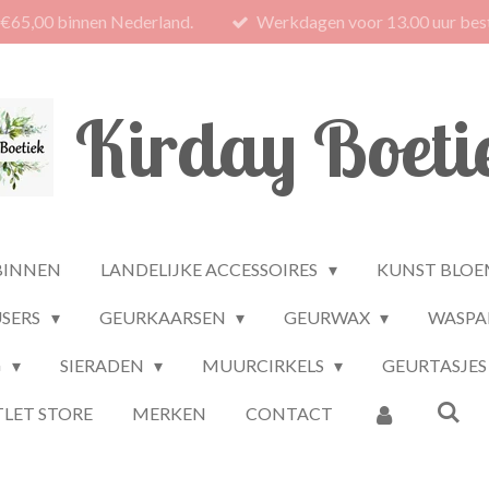
 €65,00 binnen Nederland.
Werkdagen voor 13.00 uur best
Kirday Boeti
BINNEN
LANDELIJKE ACCESSOIRES
KUNST BLOE
USERS
GEURKAARSEN
GEURWAX
WASPA
G
SIERADEN
MUURCIRKELS
GEURTASJES
LET STORE
MERKEN
CONTACT