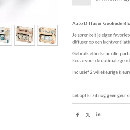
Auto Diffuser Geoliede B
Je sprenkelt je eigen favorie
diffuser op een luchtventilat
Gebruik etherische olie, par
keuze voor de optimale geur
Inclusief 2 willekeurige kleur
Let op! Er zit nog geen geur 
D
D
S
e
e
h
l
e
a