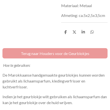
Materiaal: Metaal
Afmeting: ca.5x2,5x3,5cm
D
D
S
D
e
e
h
e
l
e
a
l
e
l
r
e
n
e
n
Terug naar Houders voor de Geurblokjes
Hoe te gebruiken:
De Marokkaanse handgemaakte geurblokjes kunnen worden
gebruikt als lichaamsparfum, kledingverfrisser en
luchtverfrisser.
Indien je het geurblokje wilt gebruiken als lichaamsparfum dan
kan je het geurblokje over de huid wrijven.