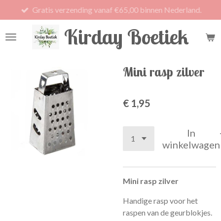
Gratis verzending vanaf €65,00 binnen Nederland.
Ga
direct
Kirday Boetiek
naar
de
hoofdinhoud
Mini rasp zilver
€ 1,95
In
winkelwagen
Mini rasp zilver
Handige rasp voor het
raspen van de geurblokjes.