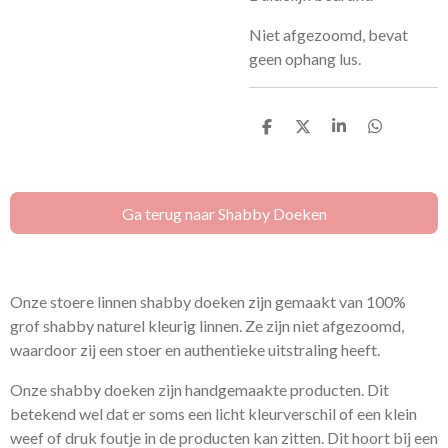
Niet afgezoomd, bevat
geen ophang lus.
D
D
S
D
e
e
h
e
l
e
a
l
e
l
r
e
n
e
n
Ga terug naar Shabby Doeken
Onze stoere linnen shabby doeken zijn gemaakt van 100%
grof shabby naturel kleurig linnen. Ze zijn niet afgezoomd,
waardoor zij een stoer en authentieke uitstraling heeft.
Onze shabby doeken zijn handgemaakte producten. Dit
betekend wel dat er soms een licht kleurverschil of een klein
weef of druk foutje in de producten kan zitten. Dit hoort bij een