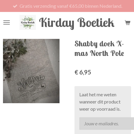
Gratis verzending vanaf €65,00 binnen Nederland.
Ga
direct
Kirday Boetiek
naar
de
hoofdinhoud
Shabby doek X-
mas North Pole
€ 6,95
Laat het me weten
wanneer dit product
weer op voorraad is.