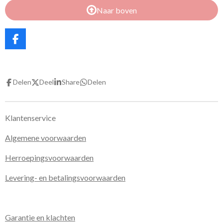
Naar boven
F
a
c
e
b
Delen
Deel
Share
Delen
o
o
k
Klantenservice
Algemene voorwaarden
Herroepingsvoorwaarden
Levering- en betalingsvoorwaarden
Garantie en klachten