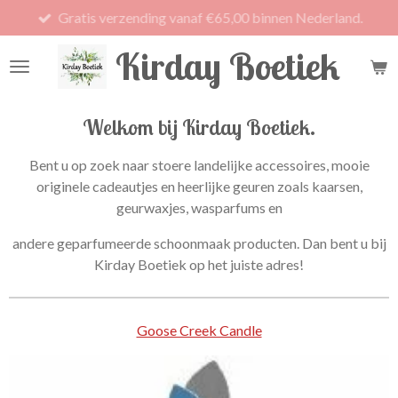
Gratis verzending vanaf €65,00 binnen Nederland.
Ga
direct
Kirday Boetiek
naar
de
hoofdinhoud
Welkom bij Kirday Boetiek.
Bent u op zoek naar stoere landelijke accessoires, mooie
originele cadeautjes en heerlijke geuren zoals kaarsen,
geurwaxjes, wasparfums en
andere geparfumeerde schoonmaak producten. Dan bent u bij
Kirday Boetiek op het juiste adres!
Goose Creek Candle