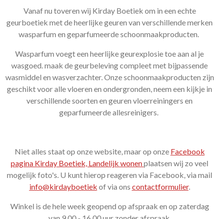
Vanaf nu toveren wij Kirday Boetiek om in een echte
geurboetiek met de heerlijke geuren van verschillende merken
wasparfum en geparfumeerde schoonmaakproducten.
Wasparfum voegt een heerlijke geurexplosie toe aan al je
wasgoed. maak de geurbeleving compleet met bijpassende
wasmiddel en wasverzachter. Onze schoonmaakproducten zijn
geschikt voor alle vloeren en ondergronden, neem een kijkje in
verschillende soorten en geuren vloerreiningers en
geparfumeerde allesreinigers.
Niet alles staat op onze website, maar op onze
Facebook
pagina Kirday Boetiek, Landelijk wonen
plaatsen wij zo veel
mogelijk foto's. U kunt hierop reageren via Facebook, via mail
info@kirdayboetiek
of via ons
contactformulier
.
Winkel is de hele week geopend op afspraak en op zaterdag
van 9.00 - 16.00 uur zonder afspraak.