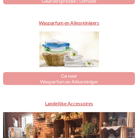
Geurverspreider/ Diffuser
Wasparfum en Allesreinigers
Ga naar
Wasparfum en Allesreiniger
Landelijke Accessoires