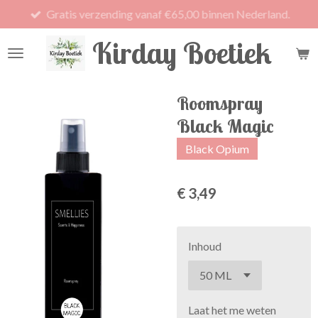
Gratis verzending vanaf €65,00 binnen Nederland.
Ga
direct
Kirday Boetiek
naar
de
hoofdinhoud
Roomspray
Black Magic
Black Opium
€ 3,49
Inhoud
Laat het me weten