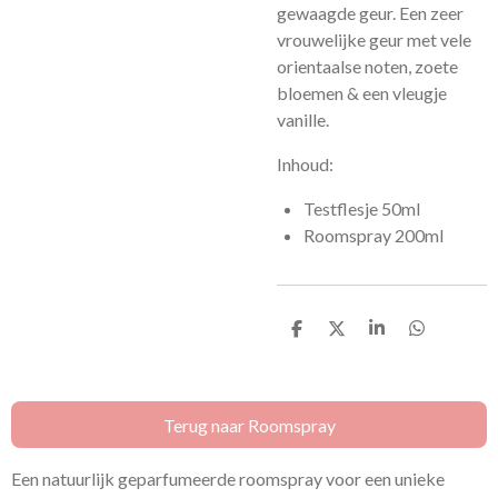
gewaagde geur. Een zeer
vrouwelijke geur met vele
orientaalse noten, zoete
bloemen & een vleugje
vanille.
Inhoud:
Testflesje 50ml
Roomspray 200ml
D
D
S
D
e
e
h
e
l
e
a
l
e
l
r
e
n
e
n
Terug naar Roomspray
Een natuurlijk geparfumeerde roomspray voor een unieke