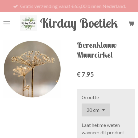
Gratis verzending vanaf €65,00 binnen Nederland.
Ga
direct
Kirday Boetiek
naar
de
hoofdinhoud
Berenklauw
Muurcirkel
€ 7,95
Grootte
Laat het me weten
wanneer dit product