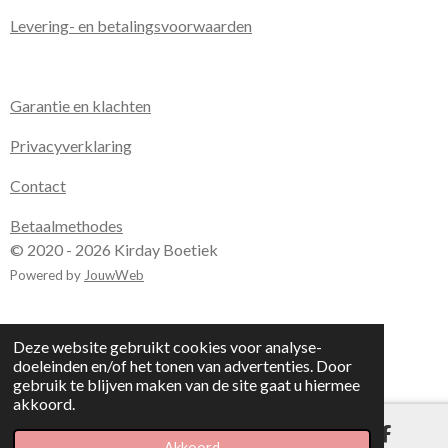
Levering- en betalingsvoorwaarden
Garantie en klachten
Privacyverklaring
Contact
Betaalmethodes
© 2020 - 2026 Kirday Boetiek
Powered by
JouwWeb
Deze website gebruikt cookies voor analyse-
doeleinden en/of het tonen van advertenties. Door
gebruik te blijven maken van de site gaat u hiermee
akkoord.
Akkoord