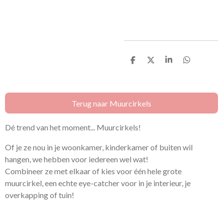
D
D
S
D
e
e
h
e
l
e
a
l
e
l
r
e
n
e
n
Terug naar Muurcirkels
Dé trend van het moment... Muurcirkels!
Of je ze nou in je woonkamer, kinderkamer of buiten wil
hangen, we hebben voor iedereen wel wat!
Combineer ze met elkaar of kies voor één hele grote
muurcirkel, een echte eye-catcher voor in je interieur, je
overkapping of tuin!