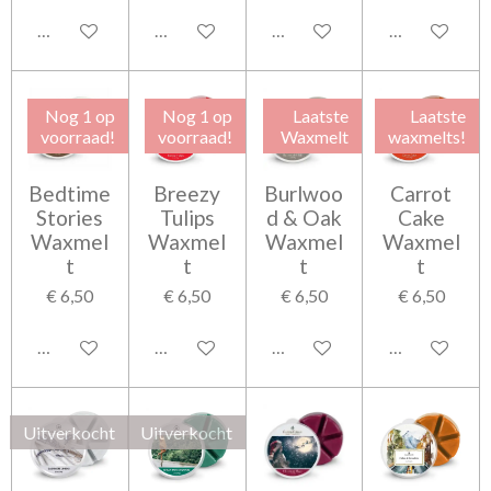
Houd mij op de hoogte
Houd mij op de hoogte
In winkelwagen
In winkelwag
Nog 1 op
Nog 1 op
Laatste
Laatste
voorraad!
voorraad!
Waxmelt
waxmelts!
Bedtime
Breezy
Burlwoo
Carrot
Stories
Tulips
d & Oak
Cake
Waxmel
Waxmel
Waxmel
Waxmel
t
t
t
t
€ 6,50
€ 6,50
€ 6,50
€ 6,50
In winkelwagen
Houd mij op de hoogte
Houd mij op de hoogte
Houd mij op 
Uitverkocht
Uitverkocht