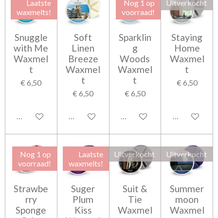
Laatste
Nog 1 op
Uitverkocht
waxmelts!
voorraad!
Snuggle
Soft
Sparklin
Staying
with Me
Linen
g
Home
Waxmel
Breeze
Woods
Waxmel
t
Waxmel
Waxmel
t
t
t
€ 6,50
€ 6,50
€ 6,50
€ 6,50
Houd mij op de hoogte
In winkelwagen
Houd mij op de hoogte
Houd mij op 
Nog 1 op
Laatste
Uitverkocht
Uitverkocht
voorraad!
waxmelts!
Strawbe
Suger
Suit &
Summer
rry
Plum
Tie
moon
Sponge
Kiss
Waxmel
Waxmel