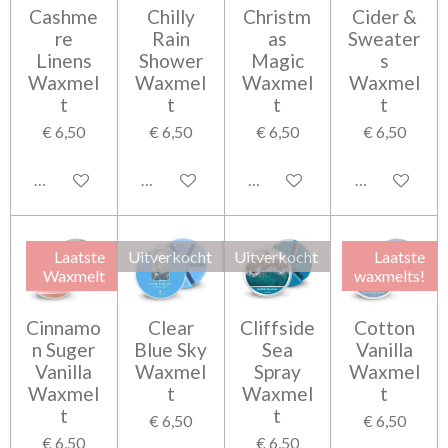
Cashme
Chilly
Christm
Cider &
re
Rain
as
Sweater
Linens
Shower
Magic
s
Waxmel
Waxmel
Waxmel
Waxmel
t
t
t
t
€ 6,50
€ 6,50
€ 6,50
€ 6,50
Houd mij op de hoogte
Houd mij op de hoogte
In winkelwagen
In winkelwag
Laatste
Uitverkocht
Uitverkocht
Laatste
Waxmelt
waxmelts!
Cinnamo
Clear
Cliffside
Cotton
n Suger
Blue Sky
Sea
Vanilla
Vanilla
Waxmel
Spray
Waxmel
Waxmel
t
Waxmel
t
t
t
€ 6,50
€ 6,50
€ 6,50
€ 6,50