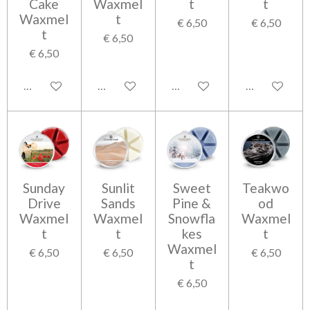
Cake
Waxmel
t
t
Waxmel
t
€ 6,50
€ 6,50
t
€ 6,50
€ 6,50
In winkelwagen
Houd mij op de hoogte
Houd mij op de hoogte
Houd mij op 
Sunday
Sunlit
Sweet
Teakwo
Drive
Sands
Pine &
od
Waxmel
Waxmel
Snowfla
Waxmel
t
t
kes
t
Waxmel
€ 6,50
€ 6,50
€ 6,50
t
€ 6,50