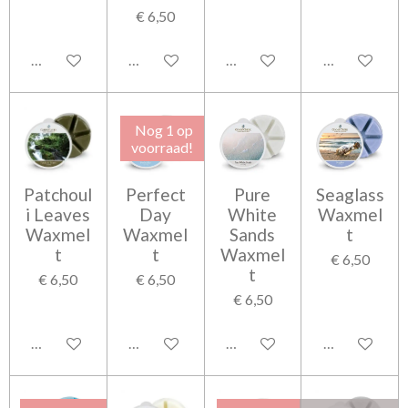
€ 6,50
Houd mij op de hoogte
In winkelwagen
Houd mij op de hoogte
In winkelwag
Nog 1 op
voorraad!
Patchoul
Perfect
Pure
Seaglass
i Leaves
Day
White
Waxmel
Waxmel
Waxmel
Sands
t
t
t
Waxmel
€ 6,50
t
€ 6,50
€ 6,50
€ 6,50
In winkelwagen
Houd mij op de hoogte
In winkelwagen
In winkelwag