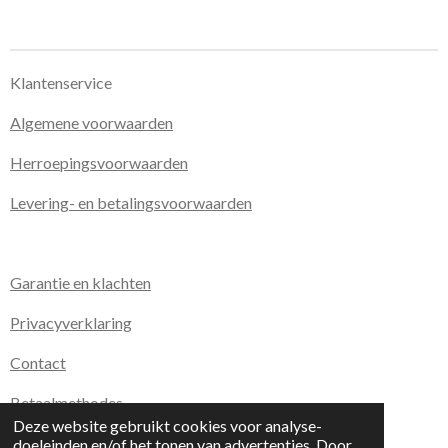
Klantenservice
Algemene voorwaarden
Herroepingsvoorwaarden
Levering- en betalingsvoorwaarden
Garantie en klachten
Privacyverklaring
Contact
Betaalmethodes
Deze website gebruikt cookies voor analyse-
© 2020 - 2026 Kirday Boetiek
doeleinden en/of het tonen van advertenties. Door