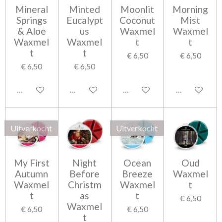
Mineral
Minted
Moonlit
Morning
Springs
Eucalypt
Coconut
Mist
& Aloe
us
Waxmel
Waxmel
Waxmel
Waxmel
t
t
t
t
€ 6,50
€ 6,50
€ 6,50
€ 6,50
In winkelwagen
In winkelwagen
In winkelwagen
Houd mij op 
Uitverkocht
Uitverkocht
My First
Night
Ocean
Oud
Autumn
Before
Breeze
Waxmel
Waxmel
Christm
Waxmel
t
t
as
t
€ 6,50
Waxmel
€ 6,50
€ 6,50
t