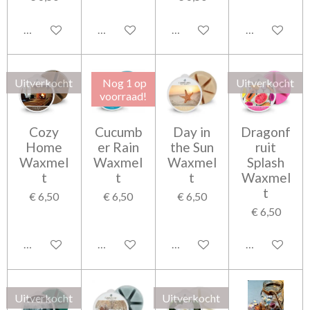
Houd mij op de hoogte
Houd mij op de hoogte
Houd mij op de hoogte
Houd mij op 
Uitverkocht
Nog 1 op
Uitverkocht
voorraad!
Cozy
Cucumb
Day in
Dragonf
Home
er Rain
the Sun
ruit
Waxmel
Waxmel
Waxmel
Splash
t
t
t
Waxmel
t
€ 6,50
€ 6,50
€ 6,50
€ 6,50
Houd mij op de hoogte
In winkelwagen
In winkelwagen
Houd mij op 
Uitverkocht
Uitverkocht