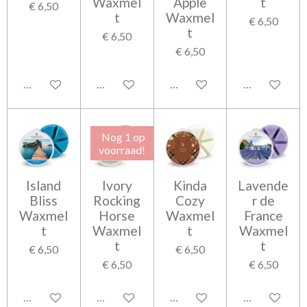
Waxmel
Apple
t
€ 6,50
t
Waxmel
€ 6,50
t
€ 6,50
€ 6,50
Houd mij op de hoogte
Houd mij op de hoogte
In winkelwagen
In winkelwag
Nog 1 op
voorraad!
Island
Ivory
Kinda
Lavende
Bliss
Rocking
Cozy
r de
Waxmel
Horse
Waxmel
France
t
Waxmel
t
Waxmel
t
t
€ 6,50
€ 6,50
€ 6,50
€ 6,50
In winkelwagen
Houd mij op de hoogte
In winkelwagen
In winkelwag