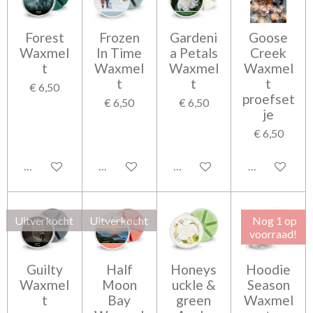
Forest
Frozen
Gardeni
Goose
Waxmel
In Time
a Petals
Creek
t
Waxmel
Waxmel
Waxmel
t
t
t
€ 6,50
proefset
€ 6,50
€ 6,50
je
€ 6,50
Houd mij op de hoogte
In winkelwagen
Houd mij op de hoogte
In winkelwag
Uitverkocht
Uitverkocht
Nog 1 op
voorraad!
Guilty
Half
Honeys
Hoodie
Waxmel
Moon
uckle &
Season
t
Bay
green
Waxmel