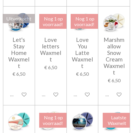
Uitverkocht
Nog 1 op
Nog 1 op
voorraad!
voorraad!
Let's
Love
Love
Marshm
Stay
letters
You
allow
Home
Waxmel
Latte
Snow
Waxmel
t
Waxmel
Cream
t
t
Waxmel
€ 6,50
t
€ 6,50
€ 6,50
€ 6,50
Houd mij op de hoogte
In winkelwagen
In winkelwagen
In winkelwag
Nog 1 op
Laatste
voorraad!
Waxmelt